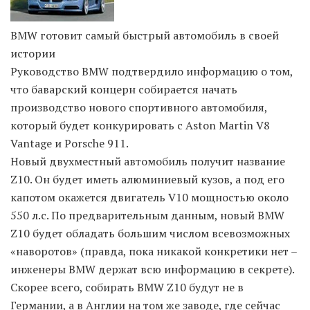
Moldova sightseeings
BMW готовит самый быстрый автомобиль в своей
истории
Blog Archives
Руководство BMW подтвердило информацию о том,
To-Do
что баварский концерн собирается начать
Wishlist
производство нового спортивного автомобиля,
Связаться со мной
который будет конкурировать с Aston Martin V8
Vantage и Porsche 911.
Новый двухместный автомобиль получит название
TAGZZZZ
Z10. Он будет иметь алюминиевый кузов, а под его
24-70/2.8
(52)
35mm/1.4
(14)
капотом окажется двигатель V10 мощностью около
75mm/f1.2
(17)
85/1.4D
(15)
550 л.с. По предварительным данным, новый BMW
automotive
(22)
Balti
(32)
D800
(88)
Z10 будет обладать большим числом всевозможных
drone
(19)
fujifilm
(28)
hobby
(32)
«наворотов» (правда, пока никакой конкретики нет –
homestudio
(16)
howto
(17)
инженеры BMW держат всю информацию в секрете).
Internet
(43)
Kate
(56)
kitchen
(27)
Скорее всего, собирать BMW Z10 будут не в
mavic2pro
(20)
MavicXS
(13)
Германии, а в Англии на том же заводе, где сейчас