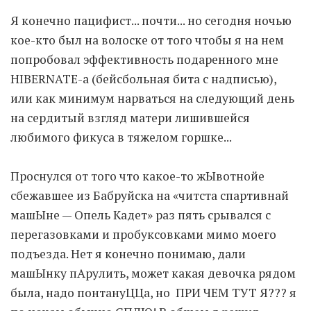
Я конечно пацифист... почти... но сегодня ночью
Moldova sightseeings
кое-кто был на волоске от того чтобы я на нем
Blog Archives
попробовал эффективность подаренного мне
To-Do
HIBERNATE-a (бейсбольная бита с надписью),
Wishlist
или как минимум нарваться на следующий день
Связаться со мной
на сердитый взгляд матери лишившейся
любимого фикуса в тяжелом горшке...
TAGZZZZ
Проснулся от того что какое-то жЫвотнойе
24-70/2.8
(52)
35mm/1.4
(14)
сбежавшее из Бабруйска на «читста спартивнай
75mm/f1.2
(17)
85/1.4D
(15)
машЫне — Опель Кадет» раз пять срывался с
automotive
(22)
Balti
(32)
D800
(88)
перегазовками и пробуксовками мимо моего
drone
(19)
fujifilm
(28)
hobby
(32)
подъезда. Нет я конечно понимаю, дали
homestudio
(16)
howto
(17)
машЫнку пАрулить, может какая девочка рядом
Internet
(43)
Kate
(56)
kitchen
(27)
была, надо понтануЦЦа, но ПРИ ЧЕМ ТУТ Я??? я
mavic2pro
(20)
MavicXS
(13)