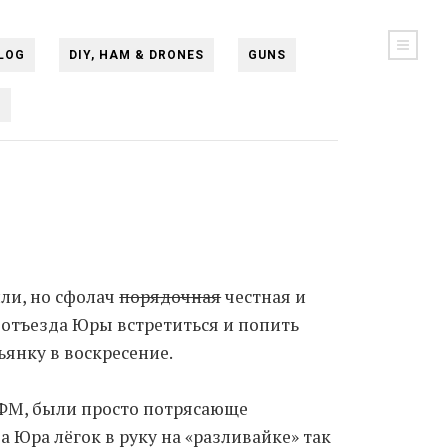
LOG
DIY, HAM & DRONES
GUNS
N
или, но сфолач
порядочная
честная и
 отъезда Юры встретиться и попить
ьянку в воскресение.
ФМ, были просто потрясающе
 Юра лёгок в руку на «разливайке» так