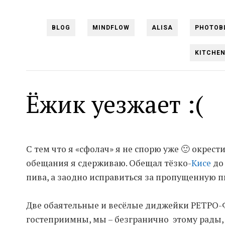
BLOG
MINDFLOW
ALISA
PHOTOB
KITCHE
Ёжик уезжает :(
C тем что я «сфолач» я не спорю уже 🙂 окрест
обещания я сдерживаю. Обещал тёзко-
Кисе
до
пива, а заодно исправиться за пропущенную п
Две обаятельные и весёлые диджейки РЕТРО-
гостеприимны, мы – безгранично этому рады, а