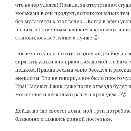
что вечер удался! Правда, за отсутствием сгу
моськами в сей продукт, всяких кошачьих тем 
без мулаточки в этот вечер… Когда в эфир у
нашим собственным заявкам и коньячок и пив
становилось всё лучше и лучше 🙂
После чего у нас похитили одну диджейку, нам
спрятать улики и направиться домой… с Бама 
пешком. Правда весьма мило беседуя и рассказ
анекдоты. Что не говори, а всё было просто чу
Ира! Надеюсь Ёжик даже после отъезда будет 
может еще и несколько раз его проведем... 🙂
Дойдя до (до своего) дома, мой труп потребов
блаженно отдаваясь родной постельке.