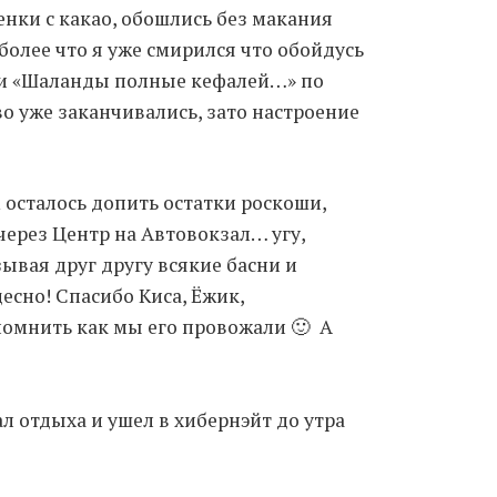
щенки с какао, обошлись без макания
более что я уже смирился что обойдусь
Moldova sightseeings
шли «Шаланды полные кефалей…» по
Blog Archives
о уже заканчивались, зато настроение
To-Do
Wishlist
Связаться со мной
 осталось допить остатки роскоши,
через Центр на Автовокзал… угу,
ывая друг другу всякие басни и
TAGZZZZ
десно! Спасибо Киса, Ёжик,
24-70/2.8
(52)
35mm/1.4
(14)
помнить как мы его провожали 🙂 А
75mm/f1.2
(17)
85/1.4D
(15)
automotive
(22)
Balti
(32)
D800
(88)
drone
(19)
fujifilm
(28)
hobby
(32)
ал отдыха и ушел в хибернэйт до утра
homestudio
(16)
howto
(17)
Internet
(43)
Kate
(56)
kitchen
(27)
mavic2pro
(20)
MavicXS
(13)