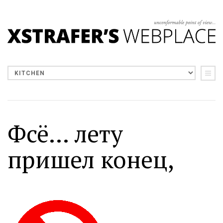
Фсё... лету
пришел конец,