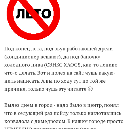
Moldova sightseeings
Blog Archives
To-Do
Wishlist
Связаться со мной
Под конец лета, под звук работающей дрели
(кондиционер вешают), да под баночку
холодного пива (СЭНКС ХАОС!), как-то лениво
TAGZZZZ
что-о делать. Вот и полез на сайт чушь какую-
24-70/2.8
(52)
35mm/1.4
(14)
нить написать. А вы по ходу тут по той же
75mm/f1.2
(17)
85/1.4D
(15)
причине, только чушь эту читаете 🙂
automotive
(22)
Balti
(32)
D800
(88)
drone
(19)
fujifilm
(28)
hobby
(32)
Вылез днем в город - надо было в центр, понял
homestudio
(16)
howto
(17)
что в седующий раз пойду только наглотавшись
Internet
(43)
Kate
(56)
kitchen
(27)
корвалола с димедролом. В нашем городе просто
mavic2pro
(20)
MavicXS
(13)