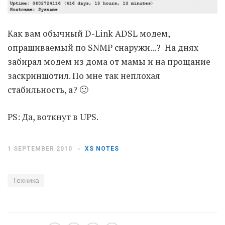
Moldova sightseeings
Как вам обычный D-Link ADSL модем,
Blog Archives
опрашиваемый по SNMP снаружи...? На днях
To-Do
забирал модем из дома от мамы и на прощание
Wishlist
заскриншотил. По мне так неплохая
Связаться со мной
стабильность, а? 🙂
PS: Да, воткнут в UPS.
TAGZZZZ
24-70/2.8
(52)
35mm/1.4
(14)
1 SEPTEMBER 2010
XS NOTES
75mm/f1.2
(17)
85/1.4D
(15)
automotive
(22)
Balti
(32)
D800
(88)
drone
(19)
fujifilm
(28)
hobby
(32)
Техника
homestudio
(16)
howto
(17)
Internet
(43)
Kate
(56)
kitchen
(27)
mavic2pro
(20)
MavicXS
(13)