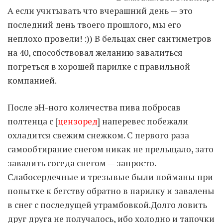
А если учитывать что вчерашний день — это
последний день твоего прошлого, мы его
Moldova sightseeings
неплохо провели! :)) В бельцах снег сантиметров
Blog Archives
на 40, способствовал желанию завалиться
To-Do
погреться в хорошей парилке с правильной
Wishlist
компанией.
Связаться со мной
После эН-ного количества пива побросав
TAGZZZZ
полтенца с [
цензоред
] наперевес побежали
охладится свежим снежком. C первого раза
24-70/2.8
(52)
35mm/1.4
(14)
самообтирание снегом никак не прельщало, зато
75mm/f1.2
(17)
85/1.4D
(15)
automotive
(22)
Balti
(32)
D800
(88)
завалить соседа снегом — запросто.
drone
(19)
fujifilm
(28)
hobby
(32)
Слабосердечные и трезывые были пойманы при
homestudio
(16)
howto
(17)
попытке к бегству обратно в парилку и завалены
Internet
(43)
Kate
(56)
kitchen
(27)
в снег с последущей утрамбовкой.Долго ловить
mavic2pro
(20)
MavicXS
(13)
друг друга не получалось, ибо холодно и тапочки