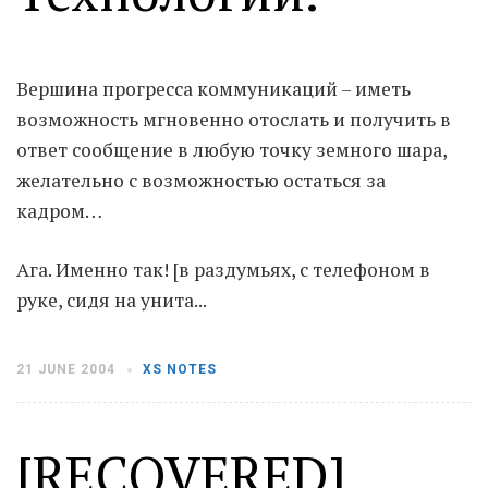
Moldova sightseeings
Blog Archives
Вершина прогресса коммуникаций – иметь
To-Do
возможность мгновенно отослать и получить в
Wishlist
ответ сообщение в любую точку земного шара,
Связаться со мной
желательно с возможностью остаться за
кадром…
TAGZZZZ
Ага. Именно так! [в раздумьях, с телефоном в
24-70/2.8
(52)
35mm/1.4
(14)
руке, сидя на унита...
75mm/f1.2
(17)
85/1.4D
(15)
automotive
(22)
Balti
(32)
D800
(88)
21 JUNE 2004
XS NOTES
drone
(19)
fujifilm
(28)
hobby
(32)
homestudio
(16)
howto
(17)
Internet
(43)
Kate
(56)
kitchen
(27)
[RECOVERED]
mavic2pro
(20)
MavicXS
(13)