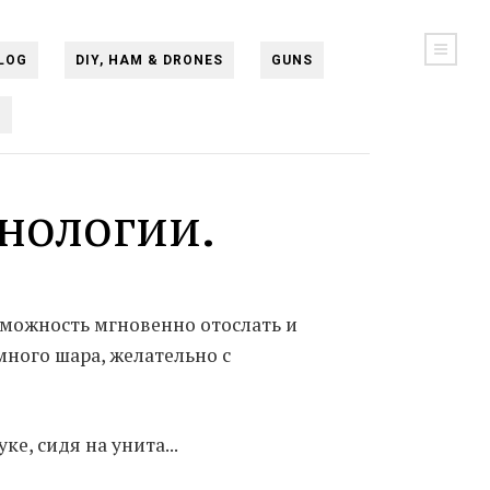
LOG
DIY, HAM & DRONES
GUNS
N
нологии.
можность мгновенно отослать и
много шара, желательно с
ке, сидя на унита...