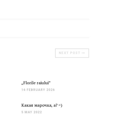
Moldova sightseeings
Blog Archives
To-Do
Wishlist
Связаться со мной
NEXT POST
TAGZZZZ
24-70/2.8
(52)
35mm/1.4
(14)
75mm/f1.2
(17)
85/1.4D
(15)
„Florile raiului”
automotive
(22)
Balti
(32)
D800
(88)
16 FEBRUARY 2026
drone
(19)
fujifilm
(28)
hobby
(32)
homestudio
(16)
howto
(17)
Какая марочка, а? =)
Internet
(43)
Kate
(56)
kitchen
(27)
5 MAY 2022
mavic2pro
(20)
MavicXS
(13)