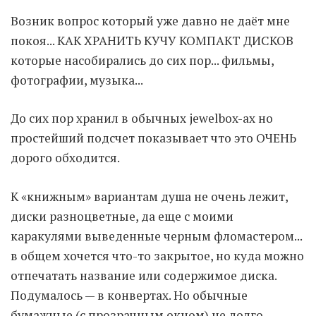
Возник вопрос который уже давно не даёт мне
Moldova sightseeings
покоя... КАК ХРАНИТЬ КУЧУ КОМПАКТ ДИСКОВ
Blog Archives
которые насобирались до сих пор... фильмы,
To-Do
фотографии, музыка...
Wishlist
Связаться со мной
До сих пор хранил в обычных jewelbox-ах но
простейший подсчет показывает что это ОЧЕНЬ
дорого обходится.
TAGZZZZ
24-70/2.8
(52)
35mm/1.4
(14)
К «книжным» вариантам душа не очень лежит,
75mm/f1.2
(17)
85/1.4D
(15)
диски разноцветные, да еще с моими
automotive
(22)
Balti
(32)
D800
(88)
каракулями выведенные черным фломастером...
drone
(19)
fujifilm
(28)
hobby
(32)
в общем хочется что-то закрытое, но куда можно
homestudio
(16)
howto
(17)
отпечатать название или содержимое диска.
Internet
(43)
Kate
(56)
kitchen
(27)
Подумалось — в конвертах. Но обычные
mavic2pro
(20)
MavicXS
(13)
бумажные (с прозрачным окном) не долго