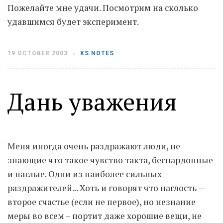
Пожелайте мне удачи. Посмотрим на сколько
удавшимся будет эксперимент.
Moldova sightseeings
Blog Archives
To-Do
19 OCTOBER 2003
XS NOTES
Wishlist
Связаться со мной
Дань уважения
TAGZZZZ
24-70/2.8
(52)
35mm/1.4
(14)
Меня иногда очень раздражают люди, не
75mm/f1.2
(17)
85/1.4D
(15)
знающие что такое чувство такта, беспардонные
automotive
(22)
Balti
(32)
D800
(88)
и наглые. Одни из наиболее сильных
drone
(19)
fujifilm
(28)
hobby
(32)
раздражителей... Хоть и говорят что наглость —
homestudio
(16)
howto
(17)
Internet
(43)
Kate
(56)
kitchen
(27)
второе счастье (если не первое), но незнание
mavic2pro
(20)
MavicXS
(13)
меры во всем – портит даже хорошие вещи, не