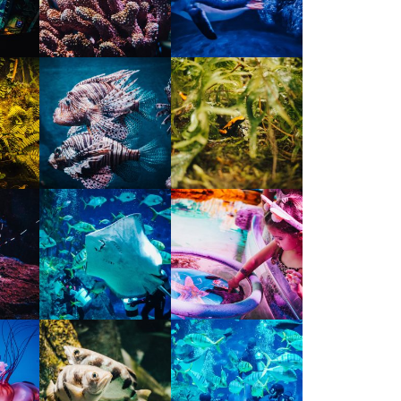
Moldova sightseeings
Blog Archives
To-Do
Wishlist
Связаться со мной
TAGZZZZ
24-70/2.8
(52)
35mm/1.4
(14)
75mm/f1.2
(17)
85/1.4D
(15)
automotive
(22)
Balti
(32)
D800
(88)
drone
(19)
fujifilm
(28)
hobby
(32)
homestudio
(16)
howto
(17)
Internet
(43)
Kate
(56)
kitchen
(27)
mavic2pro
(20)
MavicXS
(13)