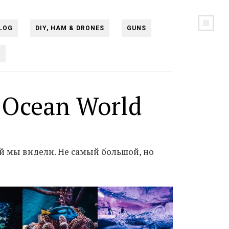
LOG
DIY, HAM & DRONES
GUNS
N
 Ocean World
й мы видели. Не самый большой, но