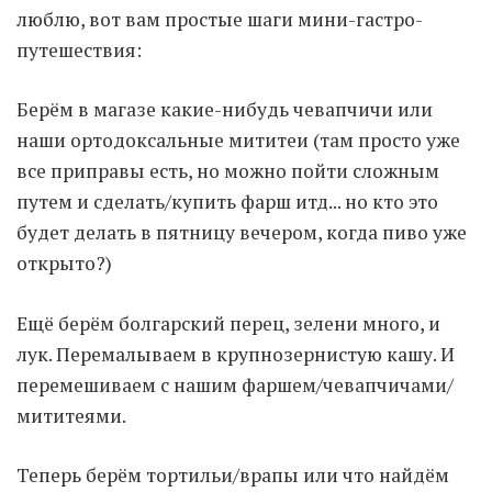
люблю, вот вам простые шаги мини-гастро-
путешествия:
Moldova sightseeings
Blog Archives
Берём в магазе какие-нибудь чевапчичи или
To-Do
наши ортодоксальные мититеи (там просто уже
Wishlist
все приправы есть, но можно пойти сложным
Связаться со мной
путем и сделать/купить фарш итд... но кто это
будет делать в пятницу вечером, когда пиво уже
открыто?)
TAGZZZZ
24-70/2.8
(52)
35mm/1.4
(14)
Ещё берём болгарский перец, зелени много, и
75mm/f1.2
(17)
85/1.4D
(15)
лук. Перемалываем в крупнозернистую кашу. И
automotive
(22)
Balti
(32)
D800
(88)
перемешиваем с нашим
фаршем/чевапчичами/
drone
(19)
fujifilm
(28)
hobby
(32)
мититеями.
homestudio
(16)
howto
(17)
Internet
(43)
Kate
(56)
kitchen
(27)
mavic2pro
(20)
MavicXS
(13)
Теперь берём тортильи/врапы или что найдём