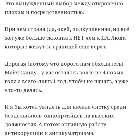
Это вынужденный выбор между откровенно
плохим и посредственностью.
Moldova sightseeings
Blog Archives
При
чем страна (да, окей, подкупленная, но всё
To-Do
же) уже больше склонна к НЕТ чем к ДА. Люди
Wishlist
которые живут за границей ещё верят.
Связаться со мной
Дорогая (потому что дорого нам обходитесь)
Майя Санду... у вас осталось вовсе не 4 новых
TAGZZZZ
года а всего-лишь 1 год, чтобы не начать, а уже
24-70/2.8
(52)
35mm/1.4
(14)
что-то делать.
75mm/f1.2
(17)
85/1.4D
(15)
automotive
(22)
Balti
(32)
D800
(88)
И я бы хотел увидеть для начала чистку среди
drone
(19)
fujifilm
(28)
hobby
(32)
бездельников-однопртийцев на высоких
homestudio
(16)
howto
(17)
должностях. А потом активную работу
Internet
(43)
Kate
(56)
kitchen
(27)
антикорупции и антикумэтризма.
mavic2pro
(20)
MavicXS
(13)