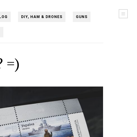
LOG
DIY, HAM & DRONES
GUNS
N
 =)