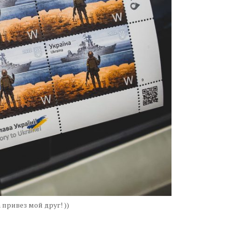
Moldova sightseeings
Blog Archives
To-Do
Wishlist
Связаться со мной
TAGZZZZ
24-70/2.8
(52)
35mm/1.4
(14)
75mm/f1.2
(17)
85/1.4D
(15)
automotive
(22)
Balti
(32)
D800
(88)
drone
(19)
fujifilm
(28)
hobby
(32)
homestudio
(16)
howto
(17)
 привез мой друг! ))
Internet
(43)
Kate
(56)
kitchen
(27)
mavic2pro
(20)
MavicXS
(13)