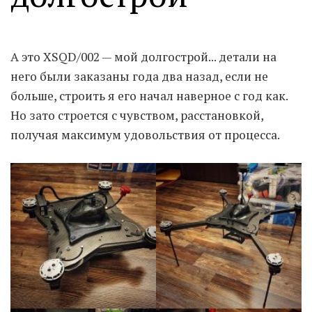
Moldova sightseeings
Blog Archives
А это XSQD/002 — мой долгострой... детали на
To-Do
него были заказаны года два назад, если не
Wishlist
больше, строить я его начал наверное с год как.
Связаться со мной
Но зато строется с чувством, расстановкой,
получая максимум удовольствия от процесса.
TAGZZZZ
24-70/2.8
(52)
35mm/1.4
(14)
75mm/f1.2
(17)
85/1.4D
(15)
automotive
(22)
Balti
(32)
D800
(88)
drone
(19)
fujifilm
(28)
hobby
(32)
homestudio
(16)
howto
(17)
Internet
(43)
Kate
(56)
kitchen
(27)
mavic2pro
(20)
MavicXS
(13)