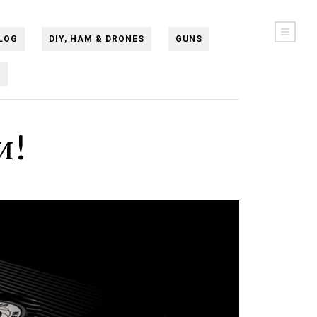
LOG
DIY, HAM & DRONES
GUNS
N
и!