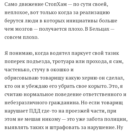
Само движение СтопХам — по сути своей,
неплохое, вот только когда за реализацию
Moldova sightseeings
берутся люди в которых инициативы больше
Blog Archives
чем мозгов — получается плохо. В Бельцах —
To-Do
совсем плохо.
Wishlist
Связаться со мной
Я понимаю, когда водятел паркует свой тазик
поперек подъезда, тротуара или прохода, я сам,
частенько, стучу в окошко и
TAGZZZZ
обрисовываю товарищу какую херню он сделал,
24-70/2.8
(52)
35mm/1.4
(14)
кто он и убеждаю его убрать свое корыто. Это, я
75mm/f1.2
(17)
85/1.4D
(15)
считаю нормальное поведение ответственного и
automotive
(22)
Balti
(32)
D800
(88)
небезразличного гражданина. Но если товарищ
drone
(19)
fujifilm
(28)
hobby
(32)
нарушает ПДД где-то на проезжей части, при
homestudio
(16)
howto
(17)
этом не мешая никому — это уже забота полиции,
Internet
(43)
Kate
(56)
kitchen
(27)
mavic2pro
(20)
MavicXS
(13)
выявлять таких и штрафовать за нарушение. Ну