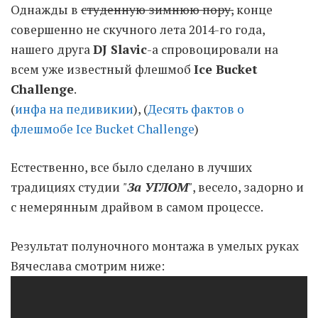
Однажды в
студенную зимнюю пору,
конце
совершенно не скучного лета 2014-го года,
Moldova sightseeings
нашего друга
DJ Slavic
-a спровоцировали на
Blog Archives
всем уже известный флешмоб
Ice Bucket
To-Do
Challenge
.
Wishlist
(
инфа на педивикии
), (
Десять фактов о
Связаться со мной
флешмобе Ice Bucket Challenge
)
Естественно, все было сделано в лучших
TAGZZZZ
традициях студии
"
За УГЛОМ
"
, весело, задорно и
24-70/2.8
(52)
35mm/1.4
(14)
с немерянным драйвом в самом процессе.
75mm/f1.2
(17)
85/1.4D
(15)
automotive
(22)
Balti
(32)
D800
(88)
Результат полуночного монтажа в умелых руках
drone
(19)
fujifilm
(28)
hobby
(32)
Вячеслава смотрим ниже:
homestudio
(16)
howto
(17)
Internet
(43)
Kate
(56)
kitchen
(27)
mavic2pro
(20)
MavicXS
(13)