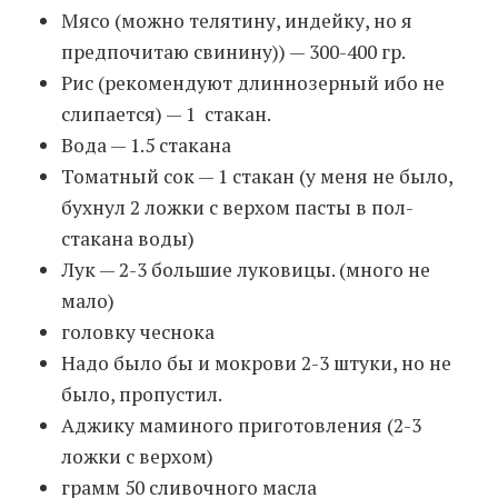
Мясо (можно телятину, индейку, но я
предпочитаю свинину)) — 300-400 гр.
Moldova sightseeings
Рис (рекомендуют длиннозерный ибо не
Blog Archives
слипается) — 1 стакан.
To-Do
Вода — 1.5 стакана
Wishlist
Томатный сок — 1 стакан (у меня не было,
Связаться со мной
бухнул 2 ложки с верхом пасты в пол-
стакана воды)
Лук — 2-3 большие луковицы. (много не
TAGZZZZ
мало)
24-70/2.8
(52)
35mm/1.4
(14)
головку чеснока
75mm/f1.2
(17)
85/1.4D
(15)
Надо было бы и мокрови 2-3 штуки, но не
automotive
(22)
Balti
(32)
D800
(88)
drone
(19)
fujifilm
(28)
hobby
(32)
было, пропустил.
homestudio
(16)
howto
(17)
Аджику маминого приготовления (2-3
Internet
(43)
Kate
(56)
kitchen
(27)
ложки с верхом)
mavic2pro
(20)
MavicXS
(13)
грамм 50 сливочного масла