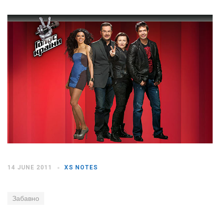
Moldova sightseeings
Blog Archives
To-Do
Wishlist
Связаться со мной
TAGZZZZ
24-70/2.8
(52)
35mm/1.4
(14)
75mm/f1.2
(17)
85/1.4D
(15)
automotive
(22)
Balti
(32)
D800
(88)
14 JUNE 2011
XS NOTES
drone
(19)
fujifilm
(28)
hobby
(32)
homestudio
(16)
howto
(17)
Internet
(43)
Kate
(56)
kitchen
(27)
Забавно
mavic2pro
(20)
MavicXS
(13)