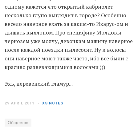
одному кажется что открытый кабриолет
несколько глупо выглядит в городе? Особенно
Moldova sightseeings
весело наверное ехать за каким-то Икарус-ом и
Blog Archives
дышать выхлопом. Про специфику Молдовы —
To-Do
чернозем уже молчу, девочкам машину наверное
Wishlist
после каждой поездки пылесосят. Ну и волосы
Связаться со мной
они наверное моют также часто, ибо все были с
красиво развевающимися волосами )))
TAGZZZZ
Эхъ, деревенский гламур...
24-70/2.8
(52)
35mm/1.4
(14)
75mm/f1.2
(17)
85/1.4D
(15)
automotive
(22)
Balti
(32)
D800
(88)
29 APRIL 2011
XS NOTES
drone
(19)
fujifilm
(28)
hobby
(32)
homestudio
(16)
howto
(17)
Общество
Internet
(43)
Kate
(56)
kitchen
(27)
mavic2pro
(20)
MavicXS
(13)