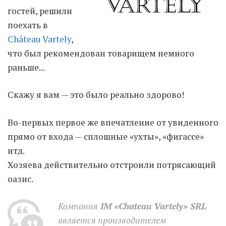
гостей, решили
поехать в
Moldova sightseeings
Château Vartely
,
Blog Archives
что был рекомендован товарищем немного
To-Do
раньше...
Wishlist
Связаться со мной
Скажу я вам — это было реально здорово!
Во-первых первое же впечатление от увиденного
TAGZZZZ
прямо от входа — сплошные «ухты», «фигассе»
24-70/2.8
(52)
35mm/1.4
(14)
итд.
75mm/f1.2
(17)
85/1.4D
(15)
Хозяева действительно отстроили потрясающий
automotive
(22)
Balti
(32)
D800
(88)
drone
(19)
fujifilm
(28)
hobby
(32)
оазис.
homestudio
(16)
howto
(17)
Internet
(43)
Kate
(56)
kitchen
(27)
Компания
IM «Chateau Vartely» SRL
mavic2pro
(20)
MavicXS
(13)
является производителем