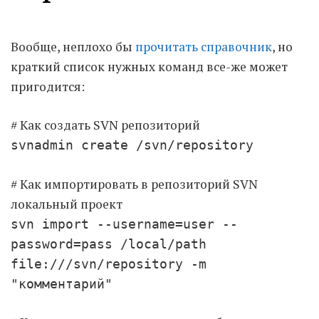
Moldova sightseeings
Вообще, неплохо бы
прочитать справочник
, но
Blog Archives
краткий список нужных команд все-же может
To-Do
пригодится:
Wishlist
Связаться со мной
# Как создать SVN репозиторий
svnadmin create /svn/repository
TAGZZZZ
# Как импортировать в репозиторий SVN
24-70/2.8
(52)
35mm/1.4
(14)
локальный проект
75mm/f1.2
(17)
85/1.4D
(15)
svn import --username=user --
automotive
(22)
Balti
(32)
D800
(88)
password=pass /local/path
drone
(19)
fujifilm
(28)
hobby
(32)
file:///svn/repository -m
homestudio
(16)
howto
(17)
"комментарий"
Internet
(43)
Kate
(56)
kitchen
(27)
mavic2pro
(20)
MavicXS
(13)