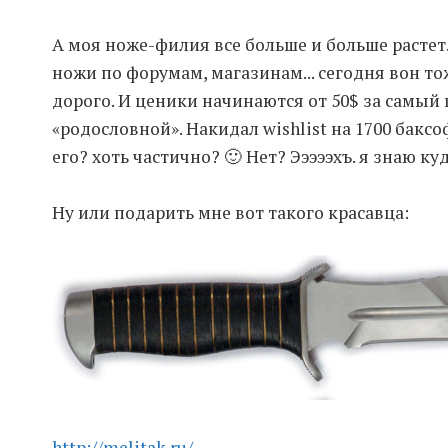
А моя ноже-филия все больше и больше растет.
ножи по форумам, магазинам... сегодня вон то
дорого. И ценики начинаются от 50$ за самый 
«родословной». Накидал wishlist на 1700 бакс
его? хоть частично? 🙂 Нет? Эээээхъ. я знаю к
Ну или подарить мне вот такого красавца:
http://melitak.ru/