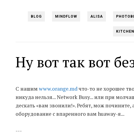
BLOG
MINDFLOW
ALISA
PHOTOB
KITCHE
Ну вот так вот бе
С нашим
www.orange.md
что-то не хорошее тво
никуда нельзя... Network Busy... или при молч
дескать «вам звонили!». Ребят, мож почините,
оборудование с впаренного вам huaway-я...
---