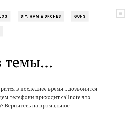
LOG
DIY, HAM & DRONES
GUNS
N
з темы...
рится в последнее время... дозвонится
ащем телефони приходит callnote что
 а? Вернитесь на нромальное