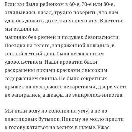
Если вы были ребенком в 60-е, 70-е или 80-е,
оглядываясь назад, трудно поверить, что нам
Moldova sightseeings
удалось дожить до сегодняшнего дня. В детстве
Blog Archives
мы ездили на
To-Do
машинах без ремней и подушек безопасности.
Wishlist
Поездка на телеге, запряженной лошадью, в
Связаться со мной
теплый летний день была несказанным
удовольствием. Наши кроватки были
раскрашены яркими красками с высоким
TAGZZZZ
содержанием свинца. Не было секретных
24-70/2.8
(52)
35mm/1.4
(14)
крышек на пузырьках с лекарствами, двери часто
75mm/f1.2
(17)
85/1.4D
(15)
не запирались, а шкафы не запирались никогда.
automotive
(22)
Balti
(32)
D800
(88)
drone
(19)
fujifilm
(28)
hobby
(32)
Мы пили воду из колонки на углу, а не из
homestudio
(16)
howto
(17)
пластиковых бутылок. Никому не могло придти
Internet
(43)
Kate
(56)
kitchen
(27)
mavic2pro
(20)
MavicXS
(13)
в голову кататься на велике в шлеме. Ужас.