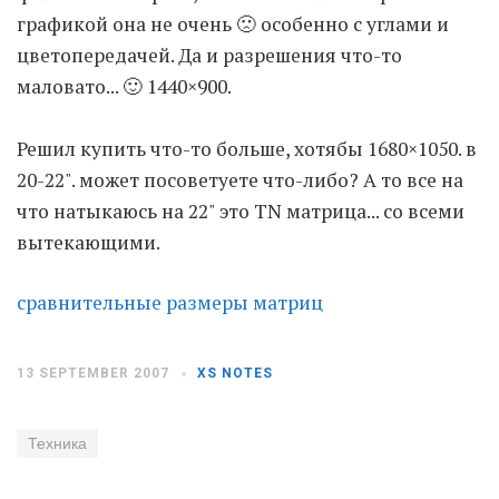
графикой она не очень 🙁 особенно с углами и
цветопередачей. Да и разрешения что-то
Moldova sightseeings
маловато... 🙂 1440×900.
Blog Archives
To-Do
Решил купить что-то больше, хотябы 1680×1050. в
Wishlist
20-22". может посоветуете что-либо? А то все на
Связаться со мной
что натыкаюсь на 22" это TN матрица... со всеми
вытекающими.
TAGZZZZ
сравнительные размеры матриц
24-70/2.8
(52)
35mm/1.4
(14)
75mm/f1.2
(17)
85/1.4D
(15)
automotive
(22)
Balti
(32)
D800
(88)
13 SEPTEMBER 2007
XS NOTES
drone
(19)
fujifilm
(28)
hobby
(32)
homestudio
(16)
howto
(17)
Техника
Internet
(43)
Kate
(56)
kitchen
(27)
mavic2pro
(20)
MavicXS
(13)