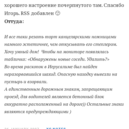
хорошего настроение почерпнутого там. Спасибо
Игорь. RSS добавлен 🙂
Moldova sightseeings
Оттуда:
Blog Archives
To-Do
И все таки резать торт канцелярскими ножницами
Wishlist
намного эстетичнее, чем откусывать его степлером.
Связаться со мной
Хочу умный дом! Чтобы на мониторе появлялась
табличка: «Обнаружены новые соседи. Удалить?»
Во время раскопок в Иерусалиме был найден
TAGZZZZ
неразорвавшийся шахид. Опасную находку вывезли на
24-70/2.8
(52)
35mm/1.4
(14)
пустырь и взорвали.
75mm/f1.2
(17)
85/1.4D
(15)
А единственным дорожным знаком, запрещающим
automotive
(22)
Balti
(32)
D800
(88)
проезд, для водителей является бетонный блок
drone
(19)
fujifilm
(28)
hobby
(32)
аккуратно расположенный на дороге)) Остальные знаки
homestudio
(16)
howto
(17)
являются предупреждающими )
Internet
(43)
Kate
(56)
kitchen
(27)
mavic2pro
(20)
MavicXS
(13)