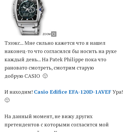
Moldova sightseeings
Blog Archives
To-Do
Wishlist
Тэээкс... Мне сильно кажется что я нашел
Связаться со мной
наконец-то что согласился бы носить на руке
каждый день... На Patek Philippe пока что
рановато смотреть, смотрим старую
TAGZZZZ
добрую CASIO 🙂
24-70/2.8
(52)
35mm/1.4
(14)
75mm/f1.2
(17)
85/1.4D
(15)
И находим!
Casio Edifice EFA-120D-1AVEF
Ура!
automotive
(22)
Balti
(32)
D800
(88)
🙂
drone
(19)
fujifilm
(28)
hobby
(32)
homestudio
(16)
howto
(17)
На данный момент, не вижу других
Internet
(43)
Kate
(56)
kitchen
(27)
претендентов с которыми согласится мой
mavic2pro
(20)
MavicXS
(13)