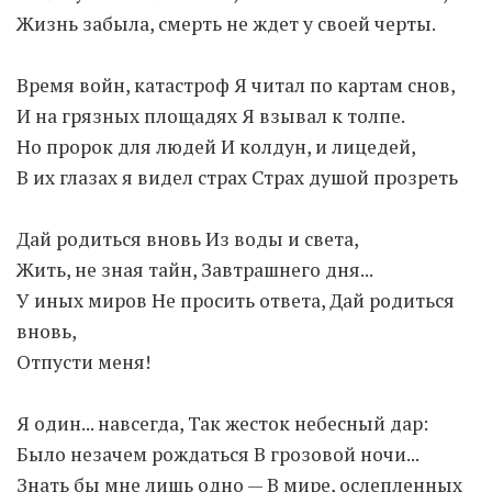
Жизнь забыла, смерть не ждет у своей черты.
Moldova sightseeings
Время войн, катастроф Я читал по картам снов,
Blog Archives
И на грязных площадях Я взывал к толпе.
To-Do
Но пророк для людей И колдун, и лицедей,
Wishlist
В их глазах я видел страх Страх душой прозреть
Связаться со мной
Дай родиться вновь Из воды и света,
TAGZZZZ
Жить, не зная тайн, Завтрашнего дня...
У иных миров Не просить ответа, Дай родиться
24-70/2.8
(52)
35mm/1.4
(14)
75mm/f1.2
(17)
85/1.4D
(15)
вновь,
automotive
(22)
Balti
(32)
D800
(88)
Отпусти меня!
drone
(19)
fujifilm
(28)
hobby
(32)
homestudio
(16)
howto
(17)
Я один... навсегда, Так жесток небесный дар:
Internet
(43)
Kate
(56)
kitchen
(27)
Было незачем рождаться В грозовой ночи...
mavic2pro
(20)
MavicXS
(13)
Знать бы мне лишь одно — В мире, ослепленных