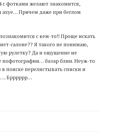
4 с фотками желают знакомится,
м ахуе… Причем даже при беглом
Moldova sightseeings
Blog Archives
To-Do
ознакомится с кем-то!! Проще искать
Wishlist
ет-салоне?? Я такого не понимаю,
Связаться со мной
ную рулетку? Да и ощущение не
у пофотографии… базар блин. Неуж-то
з в поиске перелистывать списки и
TAGZZZZ
е…. Брррррр…
24-70/2.8
(52)
35mm/1.4
(14)
75mm/f1.2
(17)
85/1.4D
(15)
automotive
(22)
Balti
(32)
D800
(88)
drone
(19)
fujifilm
(28)
hobby
(32)
homestudio
(16)
howto
(17)
Internet
(43)
Kate
(56)
kitchen
(27)
mavic2pro
(20)
MavicXS
(13)