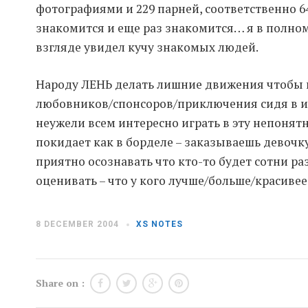
фотографиями и 229 парней, соответственно 6
знакомится и еще раз знакомится… я в полно
взгляде увидел кучу знакомых людей.
Народу ЛЕНЬ делать лишние движения чтобы п
любовников/спонсоров/приключения сидя в ин
неужели всем интересно играть в эту непонят
покидает как в борделе – заказываешь девочк
приятно осознавать что кто-то будет сотни ра
оценивать – что у кого лучше/больше/красиве
8 DECEMBER 2004
XS NOTES
Share on :