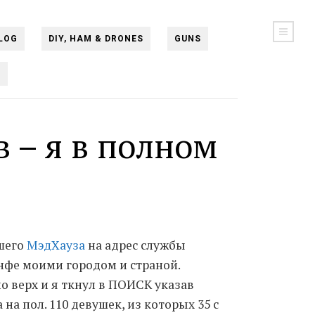
LOG
DIY, HAM & DRONES
GUNS
N
 – я в полном
ашего
МэдХауза
на адрес службы
нфе моими городом и страной.
о верх и я ткнул в ПОИСК указав
на пол. 110 девушек, из которых 35 с