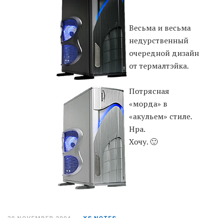
Moldova sightseeings
Весьма и весьма
Blog Archives
недурственный
To-Do
очередной дизайн
Wishlist
от термалтэйка.
Связаться со мной
Потрясная
«морда» в
«акульем» стиле.
TAGZZZZ
Нра.
24-70/2.8
(52)
35mm/1.4
(14)
Хочу. 🙂
75mm/f1.2
(17)
85/1.4D
(15)
automotive
(22)
Balti
(32)
D800
(88)
drone
(19)
fujifilm
(28)
hobby
(32)
homestudio
(16)
howto
(17)
Internet
(43)
Kate
(56)
kitchen
(27)
mavic2pro
(20)
MavicXS
(13)