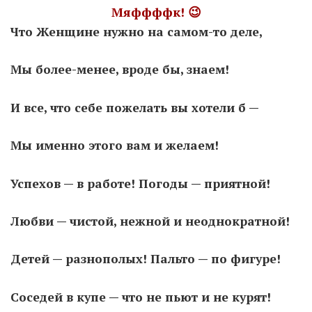
Мяффффк! 😉
Что Женщине нужно на самом-то деле,
Moldova sightseeings
Blog Archives
Мы более-менее, вроде бы, знаем!
To-Do
Wishlist
И все, что себе пожелать вы хотели б —
Связаться со мной
Мы именно этого вам и желаем!
TAGZZZZ
Успехов — в работе! Погоды — приятной!
24-70/2.8
(52)
35mm/1.4
(14)
75mm/f1.2
(17)
85/1.4D
(15)
Любви — чистой, нежной и неоднократной!
automotive
(22)
Balti
(32)
D800
(88)
drone
(19)
fujifilm
(28)
hobby
(32)
Детей — разнополых! Пальто — по фигуре!
homestudio
(16)
howto
(17)
Internet
(43)
Kate
(56)
kitchen
(27)
Соседей в купе — что не пьют и не курят!
mavic2pro
(20)
MavicXS
(13)