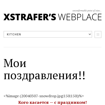
Мои
поздравления!!
<%image (20040307-snowdrop.jpg|150|150|)%>
Кого касается — с праздником!