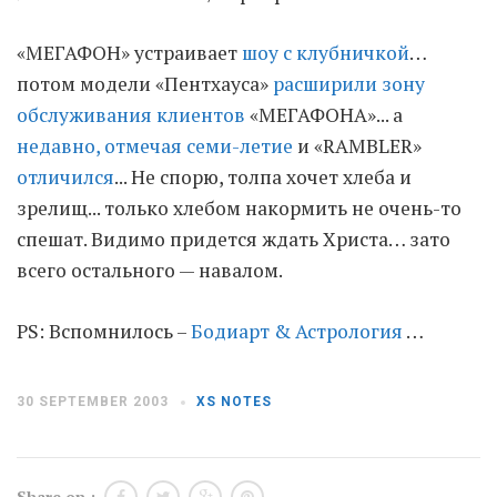
«МЕГАФОН» устраивает
шоу с клубничкой
…
Moldova sightseeings
потом модели «Пентхауса»
расширили зону
Blog Archives
обслуживания клиентов
«МЕГАФОНА»... а
To-Do
недавно, отмечая семи-летие
и «RAMBLER»
Wishlist
отличился
... Не спорю, толпа хочет хлеба и
Связаться со мной
зрелищ... только хлебом накормить не очень-то
спешат. Видимо придется ждать Христа… зато
TAGZZZZ
всего остального — навалом.
24-70/2.8
(52)
35mm/1.4
(14)
PS: Вспомнилось –
Бодиарт & Астрология
…
75mm/f1.2
(17)
85/1.4D
(15)
automotive
(22)
Balti
(32)
D800
(88)
drone
(19)
fujifilm
(28)
hobby
(32)
30 SEPTEMBER 2003
XS NOTES
homestudio
(16)
howto
(17)
Internet
(43)
Kate
(56)
kitchen
(27)
mavic2pro
(20)
MavicXS
(13)
Share on :